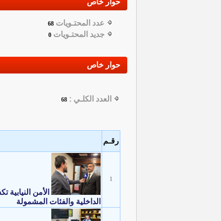
حوار خاص
عدد المحتـويات
68
جديد المحتـويات
0
حوار خاص
العدد الكلـي :
68
رقـم
1
الأمن النيابية 
الداخلية والفئات المشمولة