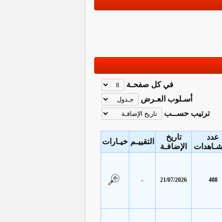
في كل صفحـة
أسـلوب العـرض
ترتيب حســب
عدد
تاريخ
التقييـم
خيـارات
شـاهدات
الإضافـة
-
21/07/2026
408