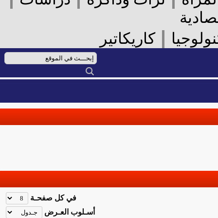
ادية
|
لوجيا
كاريكاتير
في كل صفحـة
أسـلوب العـرض