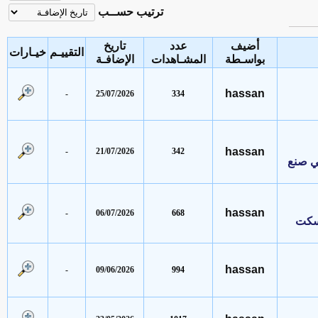
ترتيب حســب
أضيف
عدد
تاريخ
التقييـم
خيـارات
بواسـطة
المشـاهدات
الإضافـة
hassan
-
25/07/2026
334
hassan
-
21/07/2026
342
نع
hassan
-
06/07/2026
668
ت
hassan
-
09/06/2026
994